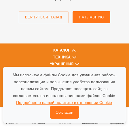
ВЕРНУТЬСЯ НАЗАД
НА ГЛАВНУЮ
КАТАЛОГ
ТЕХНИКА
УКРАШЕНИЯ
О КОМПАНИИ
Мы используем файлы Cookie для улучшения работы,
персонализации и повышения удобства пользования
КОНТАКТЫ
нашим сайтом. Продолжая посещать сайт, вы
ВАКАНСИИ
соглашаетесь на использование нами файлов Cookie.
Подробнее о нашей политике в отношении Cookie
.
АКЦИИ
Согласен
ОТЗЫВЫ
Главная
Каталог
Корзина
Магазины
Профиль