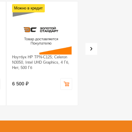
Можно в кредит
Можно в кредит
›
Ноутбук HP TPN-C125; Celeron
Системный блок Noname
N3050, Intel UHD Graphics, 4 Гб,
Системный блок Noname; 
Нет, 500 Гб
7 5700X, GeForce RTX 407
super, 16 Гб, 1.240
6 500 ₽
99 990 ₽