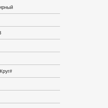
ирный
3
 Круг#