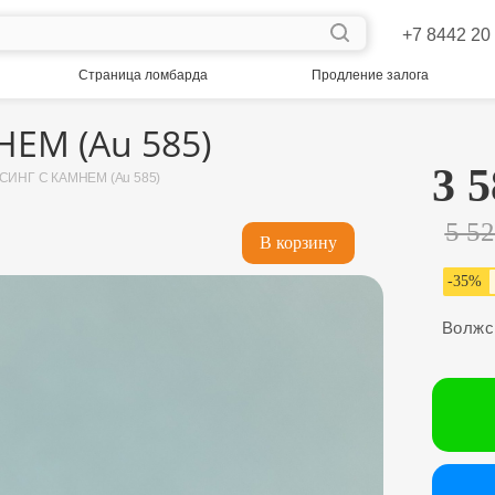
+7 8442 20
Страница ломбарда
Продление залога
ЕМ (Au 585)
3 5
СИНГ С КАМНЕМ (Au 585)
5 5
В корзину
-
35
%
Волжс