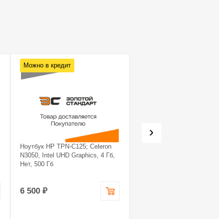
Можно в кредит
Можно в кредит
›
Ноутбук HP TPN-C125; Celeron
Системный блок Noname
N3050, Intel UHD Graphics, 4 Гб,
Системный блок Noname; 
Нет, 500 Гб
7 5700X, GeForce RTX 407
super, 16 Гб, 1.240
6 500 ₽
99 990 ₽