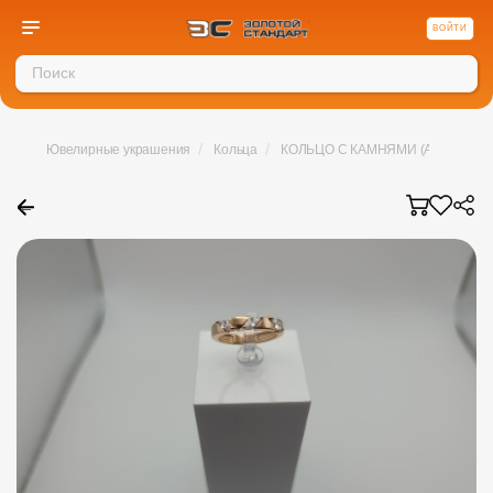
ВОЙТИ
/
/
Ювелирные украшения
Кольца
КОЛЬЦО С КАМНЯМИ (Au 585)
←