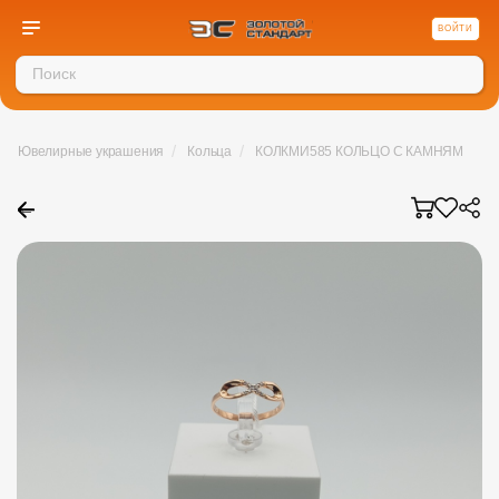
ВОЙТИ
/
/
Ювелирные украшения
Кольца
КОЛКМИ585 КОЛЬЦО С КАМНЯМИ (Au 
←