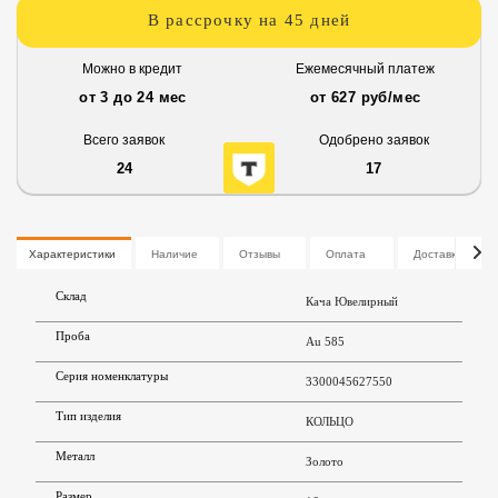
В рассрочку на 45 дней
Можно в кредит
Ежемесячный платеж
от 3 до 24 мес
от 627 руб/мес
Всего заявок
Одобрено заявок
24
17
Характеристики
Наличие
Отзывы
Оплата
Доставка
Склад
Кача Ювелирный
Проба
Au 585
Серия номенклатуры
3300045627550
Тип изделия
КОЛЬЦО
Металл
Золото
Размер