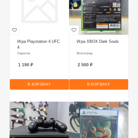
Игра Playstation 4 UFC
Игра XBOX Dark Souls
4
Саратов
Волгоград
1 190
₽
2 500
₽
В КОРЗИНУ
В КОРЗИНУ