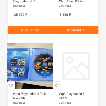
PlayStation 4 Pro...
Xbox One 500Gb
Волгоград
Волгоград
25 990
₽
8 990
₽
В КОРЗИНУ
В КОРЗИНУ
Игра Playstation 4 Fruit
Игра Playstation 5
Ninja VR
UFC5
Волгоград
Волгоград