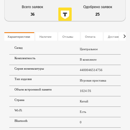
Всего заявок
Одобрено заявок
36
25
Характеристики
Наличие
Отзывы
Оплата
Доставка
Склад
Центральное
Комплектность
В комплекте
Серия номенклатуры
4400046514756
Тип изделия
Игровая приставка
Объем встроенной памяти
1024 Гб
Страна
Китай
Wi-Fi
Есть
Bluetooth
0