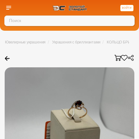
ВОЙТИ
/
/
Ювелирные украшения
Украшения с бриллиантами
КОЛЬЦО БРИЛЛИА
←