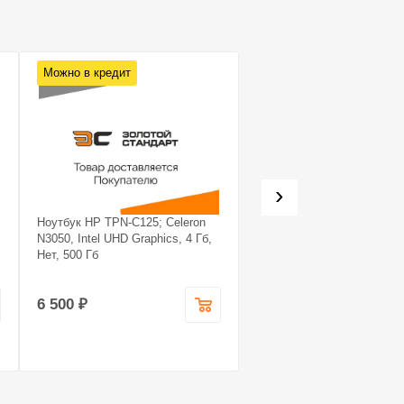
Можно в кредит
Можно в кредит
›
Ноутбук HP TPN-C125; Celeron
Системный блок Noname
N3050, Intel UHD Graphics, 4 Гб,
Системный блок Noname; 
Нет, 500 Гб
7 5700X, GeForce RTX 407
super, 16 Гб, 1.240
6 500 ₽
99 990 ₽