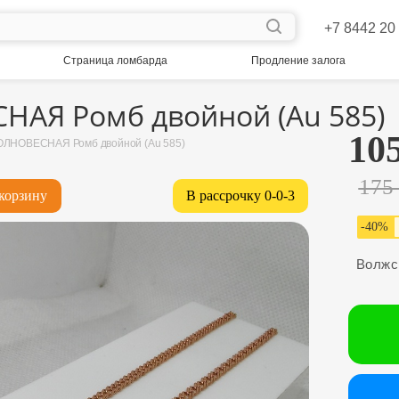
+7 8442 20
Страница ломбарда
Продление залога
АЯ Ромб двойной (Au 585)
10
ЛНОВЕСНАЯ Ромб двойной (Au 585)
175
корзину
В рассрочку 0-0-3
-
40
%
Волжс