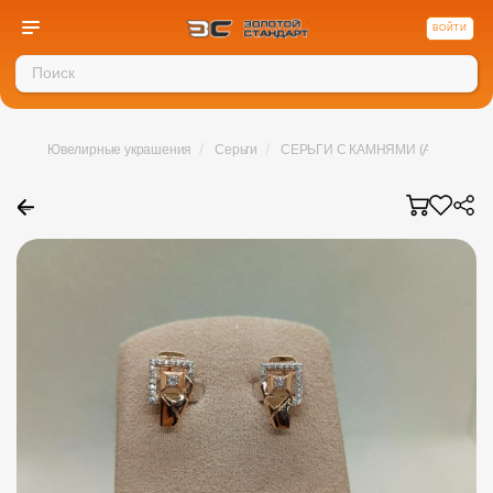
ВОЙТИ
/
/
Ювелирные украшения
Серьги
СЕРЬГИ С КАМНЯМИ (Au 585)
←