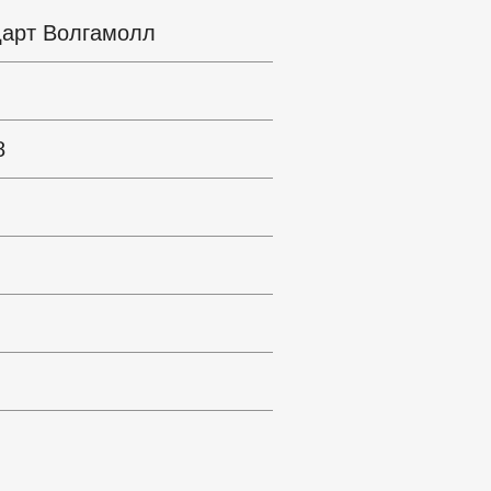
дарт Волгамолл
8