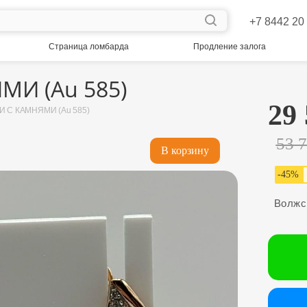
+7 8442 20
Страница ломбарда
Продление залога
МИ (Au 585)
29
И С КАМНЯМИ (Au 585)
53 
В корзину
-
45
%
Волжс