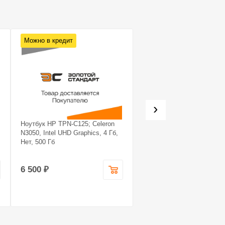
Можно в кредит
Можно в кредит
›
Ноутбук HP TPN-C125; Celeron
Системный блок Noname
N3050, Intel UHD Graphics, 4 Гб,
Системный блок Noname; 
Нет, 500 Гб
7 5700X, GeForce RTX 407
super, 16 Гб, 1.240
6 500 ₽
99 990 ₽