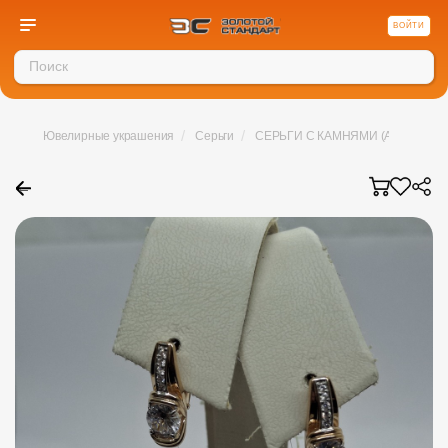
ВОЙТИ
/
/
Ювелирные украшения
Серьги
СЕРЬГИ С КАМНЯМИ (Au 585)
←