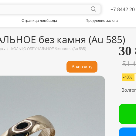
+7 8442 20
Страница ломбарда
Продление залога
ЬНОЕ без камня (Au 585)
30
/
ца
КОЛЬЦО ОБРУЧАЛЬНОЕ без камня (Au 585)
51 
В корзину
-
40
%
Волго