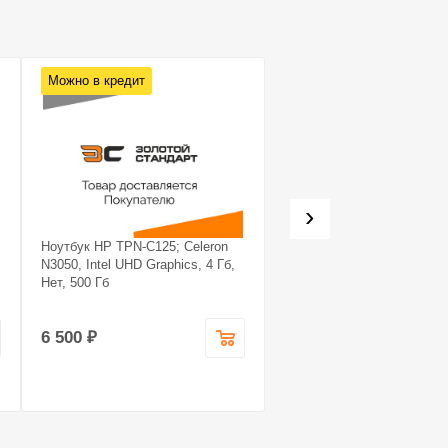
Можно в кредит
Можно в кредит
›
Ноутбук HP TPN-C125; Celeron
Системный блок Noname
N3050, Intel UHD Graphics, 4 Гб,
Системный блок Noname; 
Нет, 500 Гб
7 5700X, GeForce RTX 407
super, 16 Гб, 1.240
6 500 ₽
99 990 ₽