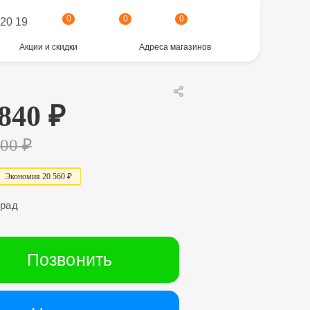
0
0
0
 20 19
Акции и скидки
Адреса магазинов
 840
₽
400
₽
Экономия
2
0
56
0
₽
град
Позвонить