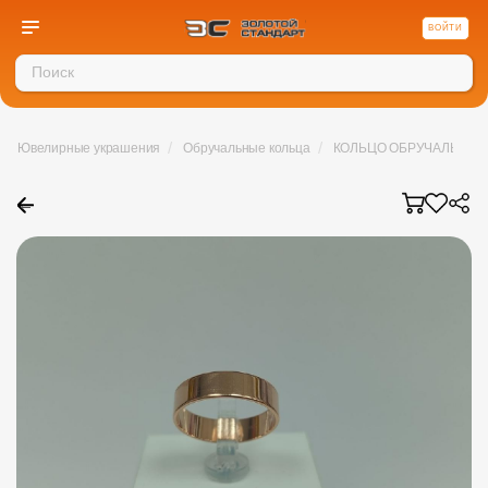
ВОЙТИ
/
/
Ювелирные украшения
Обручальные кольца
КОЛЬЦО ОБРУЧАЛЬНОЕ (
←