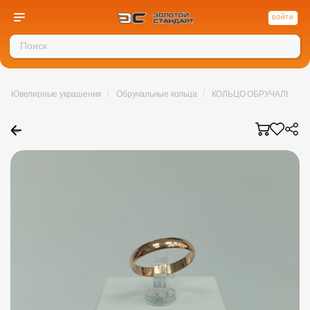
ВОЙТИ
/
/
Ювелирные украшения
Обручальные кольца
КОЛЬЦО ОБРУЧАЛЬНОЕ (
←