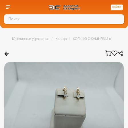
ВОЙТИ
/
/
Ювелирные украшения
Кольца
КОЛЬЦО С КАМНЯМИ (Au 585)
←