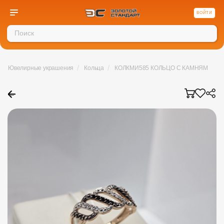
ВОЙТИ
/
/
Ювелирные украшения
Кольца
КОЛКМИ585 КОЛЬЦО С КАМНЯМИ (Au 
←