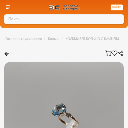
ВОЙТИ
/
/
Ювелирные украшения
Кольца
КОЛКМИ585 КОЛЬЦО С КАМНЯМИ (Au 
←