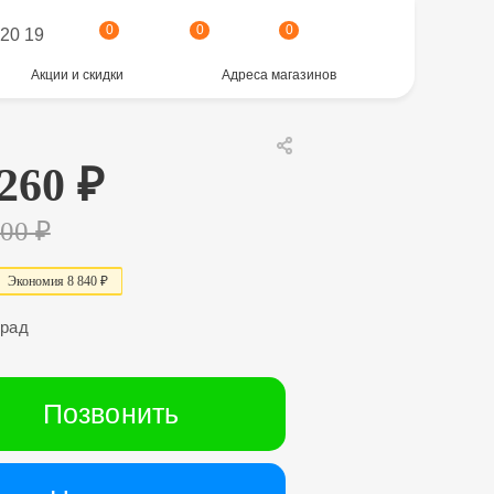
0
0
0
 20 19
Акции и скидки
Адреса магазинов
 260
₽
100
₽
Экономия
8 84
0
₽
град
Позвонить