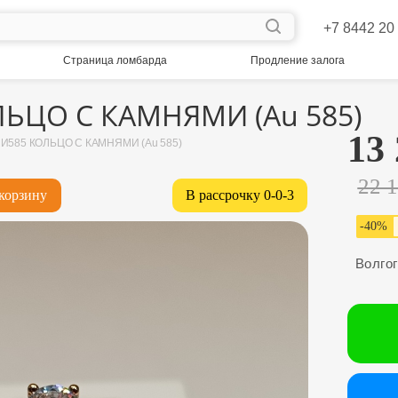
+7 8442 20
Страница ломбарда
Продление залога
ЬЦО С КАМНЯМИ (Au 585)
13
И585 КОЛЬЦО С КАМНЯМИ (Au 585)
22 
корзину
В рассрочку 0-0-3
-
40
%
Волго