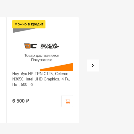
Можно в кредит
Можно в кредит
›
Ноутбук HP TPN-C125; Celeron
Системный блок Noname
N3050, Intel UHD Graphics, 4 Гб,
Системный блок Noname; 
Нет, 500 Гб
7 5700X, GeForce RTX 407
super, 16 Гб, 1.240
6 500 ₽
99 990 ₽