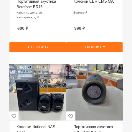
Портативная акустика
Колонки CBR CMS 590
Borofone BR15
Калач на дону, ул.
Волжский
Чекмарева, д. 8
600
₽
990
₽
В КОРЗИНУ
В КОРЗИНУ
Колонки National NAS-
Портативная акустика