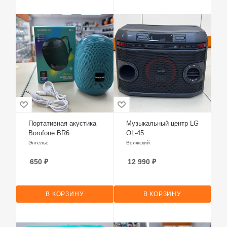
Портативная акустика
Музыкальный центр LG
Borofone BR6
OL-45
Энгельс
Волжский
650
₽
12 990
₽
В КОРЗИНУ
В КОРЗИНУ