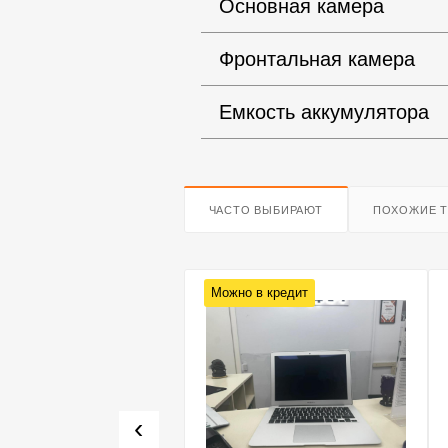
Основная камера
Фронтальная камера
Емкость аккумулятора
ЧАСТО ВЫБИРАЮТ
ПОХОЖИЕ 
о в кредит
Можно в кредит
‹