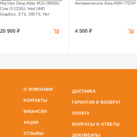
Ноутбук Dexp Atlas M15-I3W302;
Автомагнитола Aura AMH-77DSP
Core i3-1215U, Intel UHD
Graphics, 8 Гб, 240 Гб, Нет
20 900 ₽
4 500 ₽
О КОМПАНИИ
ДОСТАВКА
КОНТАКТЫ
ГАРАНТИИ И ВОЗВРАТ
ВАКАНСИИ
ОПЛАТА
АКЦИИ
ВОПРОСЫ И ОТВЕТЫ
ОТЗЫВЫ
ДОКУМЕНТЫ