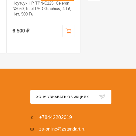
Ноутбук HP TPN-C125; Celeron
Системный блок Noname
N3050, Intel UHD Graphics, 4 Гб,
Системный блок Noname; 
Нет, 500 Гб
7 5700X, GeForce RTX 407
super, 16 Гб, 1.240
6 500 ₽
99 990 ₽
ХОЧУ УЗНАВАТЬ ОБ АКЦИЯХ
+78442202019
zs-online@zstandart.ru