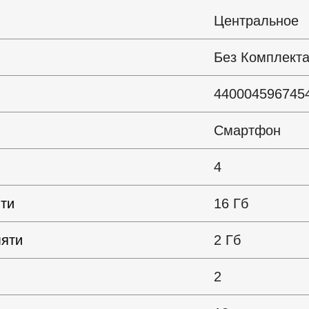
Центральное
Без Комплект
440004596745
Смартфон
4
ти
16 Гб
яти
2 Гб
2