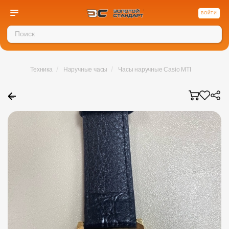
ВОЙТИ
/
/
Техника
Наручные часы
Часы наручные Casio MTP-1094
←