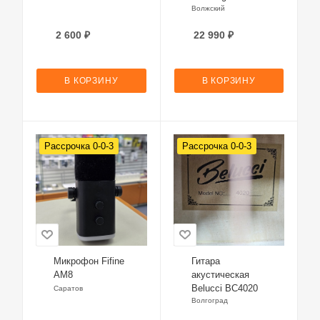
Волжский
2 600
₽
22 990
₽
В КОРЗИНУ
В КОРЗИНУ
Рассрочка 0-0-3
Рассрочка 0-0-3
Микрофон Fifine
Гитара
AM8
акустическая
Belucci BC4020
Саратов
Волгоград