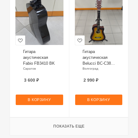
Гитара
Гитара
акустическая
акустическая
Fabio FB3410 BK
Belucci BC-C38
Саратов
SB
Волгоград
3 600
₽
2 990
₽
В КОРЗИНУ
В КОРЗИНУ
ПОКАЗАТЬ ЕЩЕ