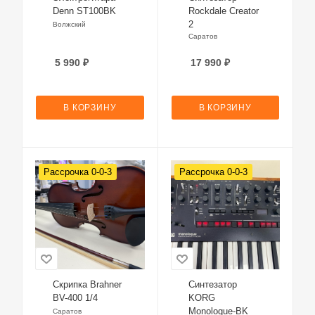
Denn ST100BK
Rockdale Creator
2
Волжский
Саратов
5 990
₽
17 990
₽
В КОРЗИНУ
В КОРЗИНУ
Рассрочка 0-0-3
Рассрочка 0-0-3
Скрипка Brahner
Синтезатор
BV-400 1/4
KORG
Monologue‑BK
Саратов