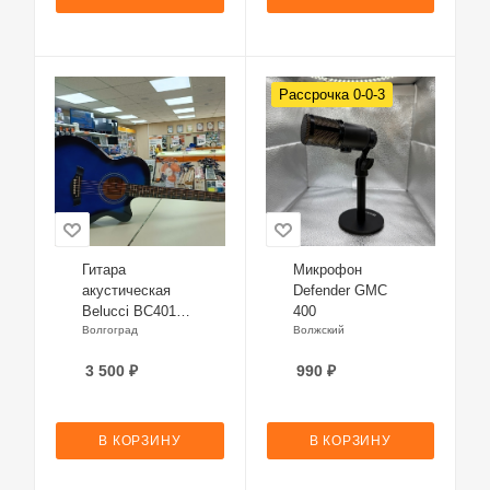
Рассрочка 0-0-3
Гитара
Микрофон
акустическая
Defender GMC
Belucci BC4010
400
BLS
Волгоград
Волжский
3 500
₽
990
₽
В КОРЗИНУ
В КОРЗИНУ