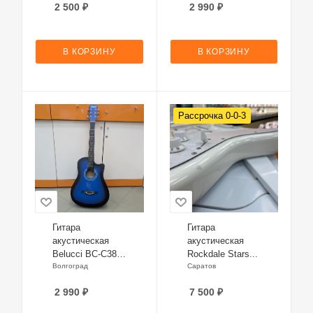
2 500
₽
2 990
₽
В КОРЗИНУ
В КОРЗИНУ
Рассрочка 0-0-3
Гитара
Гитара
акустическая
акустическая
Belucci BC-C38
Rockdale Stars...
BLS
Волгоград
Саратов
2 990
₽
7 500
₽