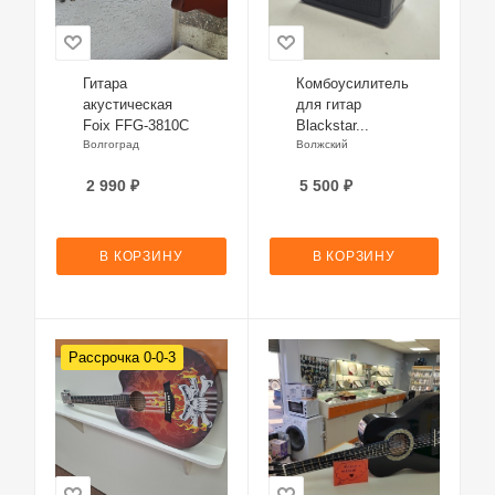
Гитара
Комбоусилитель
акустическая
для гитар
Foix FFG-3810C
Blackstar...
Волгоград
Волжский
2 990
₽
5 500
₽
В КОРЗИНУ
В КОРЗИНУ
Рассрочка 0-0-3