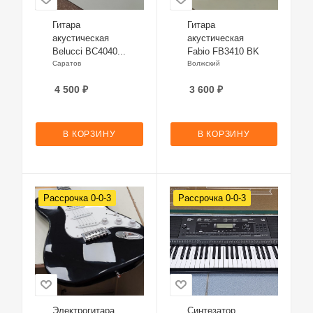
Гитара
Гитара
акустическая
акустическая
Belucci BC4040...
Fabio FB3410 BK
Саратов
Волжский
4 500
₽
3 600
₽
В КОРЗИНУ
В КОРЗИНУ
Рассрочка 0-0-3
Рассрочка 0-0-3
Электрогитара
Синтезатор