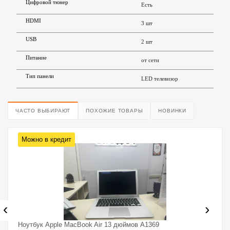
Цифровой тюнер
Есть
HDMI
3 шт
USB
2 шт
Питание
от сети
Тип панели
LED телевизор
ЧАСТО ВЫБИРАЮТ
ПОХОЖИЕ ТОВАРЫ
НОВИНКИ
Можно в кредит
‹
›
Ноутбук Apple MacBook Air 13 дюймов A1369