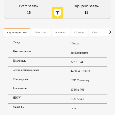
Всего заявок
Одобрено заявок
15
11
Характеристики
Описание
Наличие
Отзывы
Оплата
Дос
Склад
Нюран
Комплектность
Без Комплекта
Диагональ
32"(81см)
Серия номенклатуры
4400046163770
Тип изделия
LED Телевизор
Разрешение
1366 x 768
HDTV
HD (720p)
Smart TV
Есть