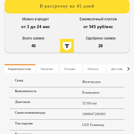
В рассрочку на 45 дней
Можно в кредит
Ежемесячный платеж
от 3 до 24 мес
от 545 руб/мес
Всего заявок
Одобрено заявок
40
28
Характеристики
Наличие
Отзывы
Оплата
Доставка
Склад
Жилгородок
Комплектность
В комплекте
Диагональ
32"(81см)
Серия номенклатуры
1000047209403
Тип изделия
LED Телевизор