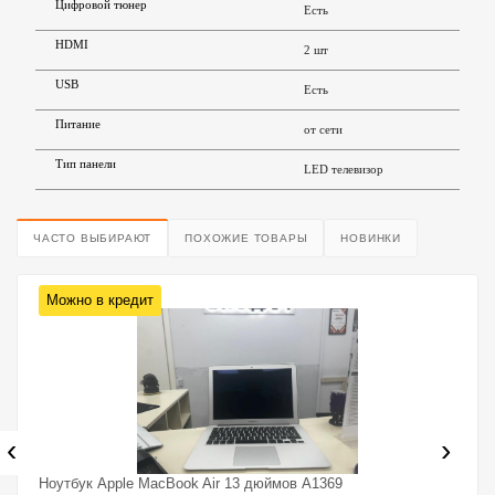
Цифровой тюнер
Есть
HDMI
2 шт
USB
Есть
Питание
от сети
Тип панели
LED телевизор
ЧАСТО ВЫБИРАЮТ
ПОХОЖИЕ ТОВАРЫ
НОВИНКИ
Можно в кредит
‹
›
Ноутбук Apple MacBook Air 13 дюймов A1369