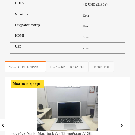
HDTV
4K UHD (2160p)
Smart TV
Есть
Цифровой тюнер
Нет
HDMI
3 шт
USB
2 шт
ЧАСТО ВЫБИРАЮТ
ПОХОЖИЕ ТОВАРЫ
НОВИНКИ
Можно в кредит
‹
›
Ноутбук Apple MacBook Air 13 дюймов A1369