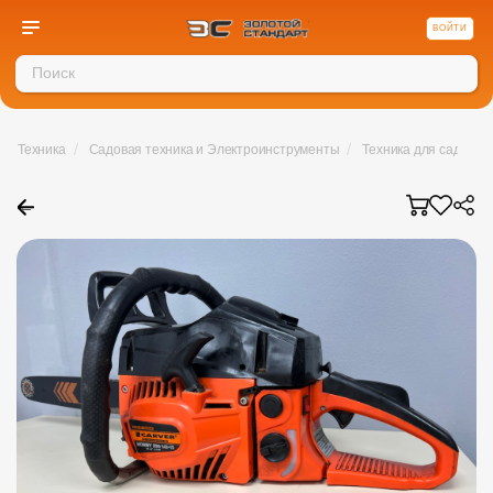
ВОЙТИ
/
/
/
Техника
Садовая техника и Электроинструменты
Техника для сада
←