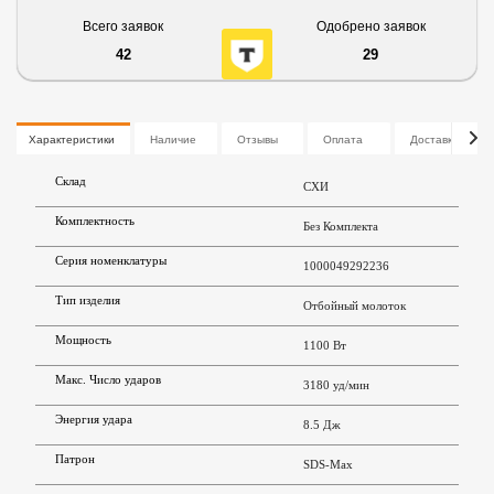
Всего заявок
Одобрено заявок
42
29
Характеристики
Наличие
Отзывы
Оплата
Доставка
Склад
СХИ
Комплектность
Без Комплекта
Серия номенклатуры
1000049292236
Тип изделия
Отбойный молоток
Мощность
1100 Вт
Макс. Число ударов
3180 уд/мин
Энергия удара
8.5 Дж
Патрон
SDS-Max