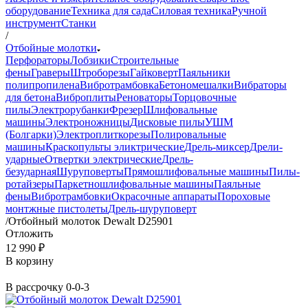
оборудование
Техника для сада
Силовая техника
Ручной
инструмент
Станки
/
Отбойные молотки
Перфораторы
Лобзики
Строительные
фены
Граверы
Штроборезы
Гайковерт
Паяльники
полипропилена
Вибротрамбовка
Бетономешалки
Вибраторы
для бетона
Виброплиты
Реноваторы
Торцовочные
пилы
Электрорубанки
Фрезер
Шлифовальные
машины
Электроножницы
Дисковые пилы
УШМ
(Болгарки)
Электроплиткорезы
Полировальные
машины
Краскопульты эликтрические
Дрель-миксер
Дрели-
ударные
Отвертки электрические
Дрель-
безударная
Шуруповерты
Прямошлифовальные машины
Пилы-
ротайзеры
Паркетношлифовальные машины
Паяльные
фены
Вибротрамбовки
Окрасочные аппараты
Пороховые
монтжные пистолеты
Дрель-шуруповерт
/
Отбойный молоток Dewalt D25901
Отложить
12 990 ₽
В корзину
В рассрочку 0-0-3