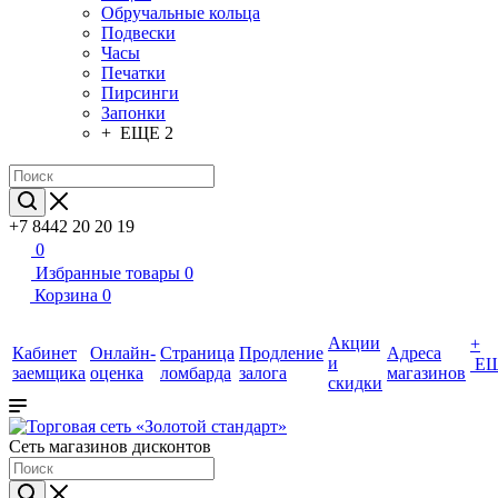
Обручальные кольца
Подвески
Часы
Печатки
Пирсинги
Запонки
+ ЕЩЕ 2
+7 8442 20 20 19
0
Избранные товары
0
Корзина
0
Акции
+
Кабинет
Онлайн-
Страница
Продление
Адреса
и
Е
заемщика
оценка
ломбарда
залога
магазинов
скидки
Сеть магазинов дисконтов