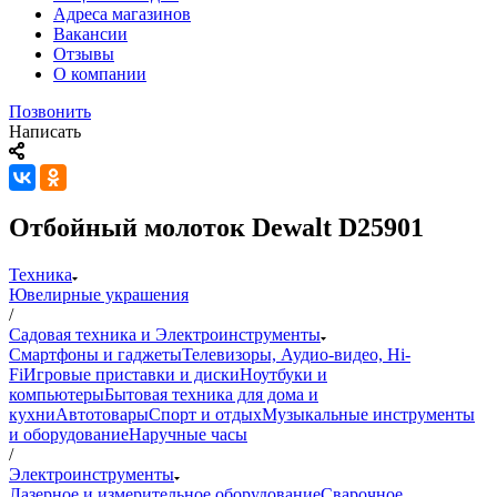
Адреса магазинов
Вакансии
Отзывы
О компании
Позвонить
Написать
Отбойный молоток Dewalt D25901
Техника
Ювелирные украшения
/
Садовая техника и Электроинструменты
Смартфоны и гаджеты
Телевизоры, Аудио-видео, Hi-
Fi
Игровые приставки и диски
Ноутбуки и
компьютеры
Бытовая техника для дома и
кухни
Автотовары
Спорт и отдых
Музыкальные инструменты
и оборудование
Наручные часы
/
Электроинструменты
Лазерное и измерительное оборудование
Сварочное