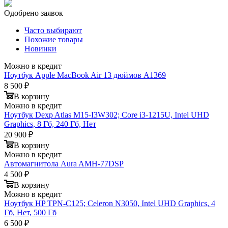
Одобрено заявок
Часто выбирают
Похожие товары
Новинки
Можно в кредит
Ноутбук Apple MacBook Air 13 дюймов A1369
8 500 ₽
В корзину
Можно в кредит
Ноутбук Dexp Atlas M15-I3W302; Core i3-1215U, Intel UHD
Graphics, 8 Гб, 240 Гб, Нет
20 900 ₽
В корзину
Можно в кредит
Автомагнитола Aura AMH-77DSP
4 500 ₽
В корзину
Можно в кредит
Ноутбук HP TPN-C125; Celeron N3050, Intel UHD Graphics, 4
Гб, Нет, 500 Гб
6 500 ₽