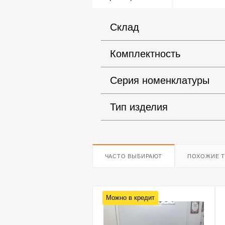
Склад
Комплектность
Серия номенклатуры
Тип изделия
ЧАСТО ВЫБИРАЮТ
ПОХОЖИЕ 
о в кредит
Можно в кредит