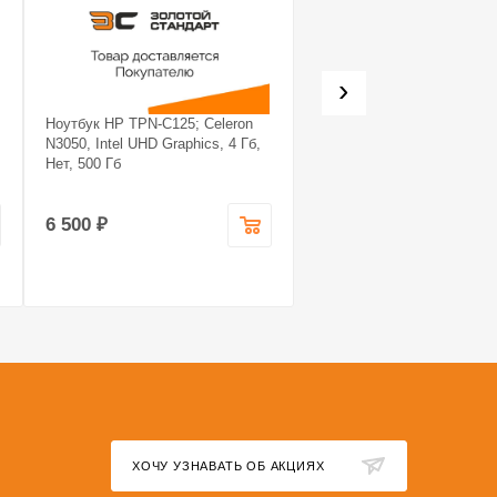
›
Ноутбук HP TPN-C125; Celeron
Системный блок Noname
N3050, Intel UHD Graphics, 4 Гб,
Системный блок Noname; 
Нет, 500 Гб
7 5700X, GeForce RTX 407
super, 16 Гб, 1.240
6 500 ₽
99 990 ₽
ХОЧУ УЗНАВАТЬ ОБ АКЦИЯХ