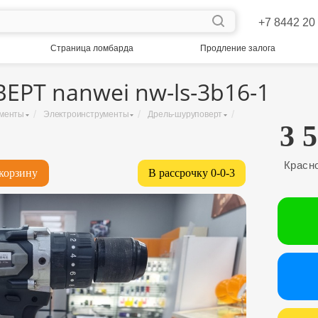
+7 8442 20
Страница ломбарда
Продление залога
РТ nanwei nw-ls-3b16-1
/
/
/
ументы
Электроинструменты
Дрель-шуруповерт
3 
Красн
корзину
В рассрочку 0-0-3