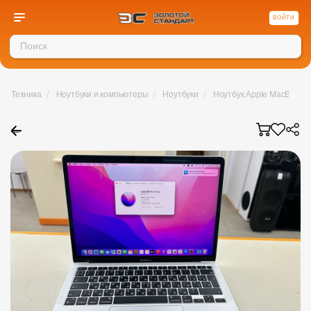
ВОЙТИ
/
/
/
Техника
Ноутбуки и компьютеры
Ноутбуки
Ноутбук Apple MacBook A
←