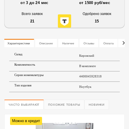
от 3 до 24 мес
от 1500 руб/мес
Всего заявок
Одобрено заявок
21
15
Характеристики
Описание
Наличие
Отзывы
Оплата
Дос
Склад
Кировский
Комплектность
В комплекте
Серия номенклатуры
4400045928318
Тип изделия
Ноутбук
ЧАСТО ВЫБИРАЮТ
ПОХОЖИЕ ТОВАРЫ
НОВИНКИ
Можно в кредит