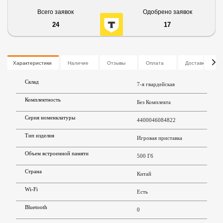
Всего заявок
Одобрено заявок
24
17
Характеристики
Наличие
Отзывы
Оплата
Доставка
Склад
7-я гвардейская
Комплектность
Без Комплекта
Серия номенклатуры
4400046084822
Тип изделия
Игровая приставка
Объем встроенной памяти
500 Гб
Страна
Китай
Wi-Fi
Есть
Bluetooth
0