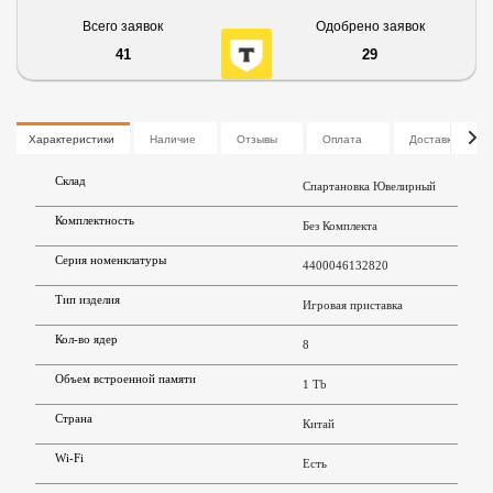
Всего заявок
Одобрено заявок
41
29
Характеристики
Наличие
Отзывы
Оплата
Доставка
Склад
Спартановка Ювелирный
Комплектность
Без Комплекта
Серия номенклатуры
4400046132820
Тип изделия
Игровая приставка
Кол-во ядер
8
Объем встроенной памяти
1 Tb
Страна
Китай
Wi-Fi
Есть